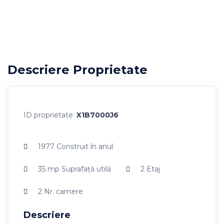
Descriere Proprietate
ID proprietate:
X1B7000J6
1977
Construit în anul
35 mp
Suprafaţă utilă
2
Etaj
2
Nr. camere
Descriere