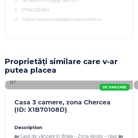
aimaxiconfort@gmail.com
0746.023.654
https://www.imobiliaremaxiconfort.ro
Imobiliare MAXICONFORT
Proprietăți similare care v-ar
putea placea
DE VANZARE
Casa 3 camere, zona Chercea
(ID: X1B70108D)
Description
🏡 Casă de vânzare în Brăila – Zona Apollo – Islaz 🏡