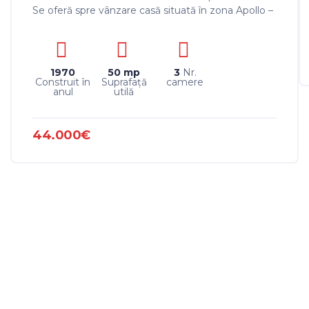
Se oferă spre vânzare casă situată în zona Apollo –
Islaz, amplasată pe un teren de 239 mp,...
1970
50 mp
3
Nr.
Construit în
Suprafaţă
camere
anul
utilă
44.000€