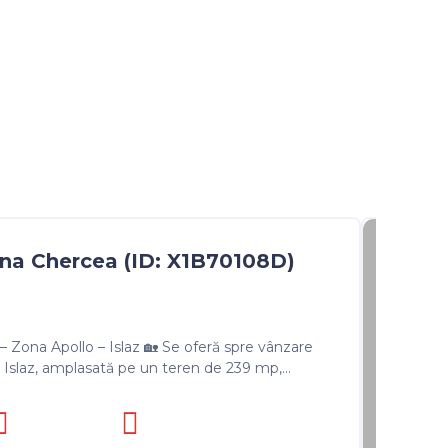
na Chercea (ID: X1B70108D)
 – Zona Apollo – Islaz 🏡 Se oferă spre vânzare
– Islaz, amplasată pe un teren de 239 mp,...
Imob