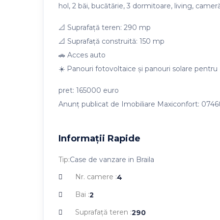
hol, 2 băi, bucătărie, 3 dormitoare, living, camer
📐 Suprafață teren: 290 mp
📐 Suprafață construită: 150 mp
🚗 Acces auto
☀️ Panouri fotovoltaice și panouri solare pentru
pret: 165000 euro
Anunț publicat de Imobiliare Maxiconfort: 074
Informații Rapide
Tip:
Case de vanzare in Braila
Nr. camere :
4
Bai :
2
Suprafaţă teren :
290