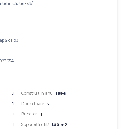
ă tehnică, terasă/
 apă caldă
6023654
Construit în anul :
1996
Dormitoare :
3
Bucatarii :
1
Suprafaţă utilă :
140
m2