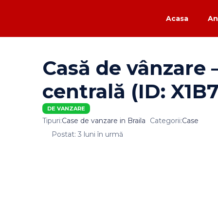
Acasa
An
Casă de vânzare 
centrală (ID: X1B
DE VANZARE
Tipuri:
Case de vanzare in Braila
Categorii:
Case
Postat: 3 luni în urmă