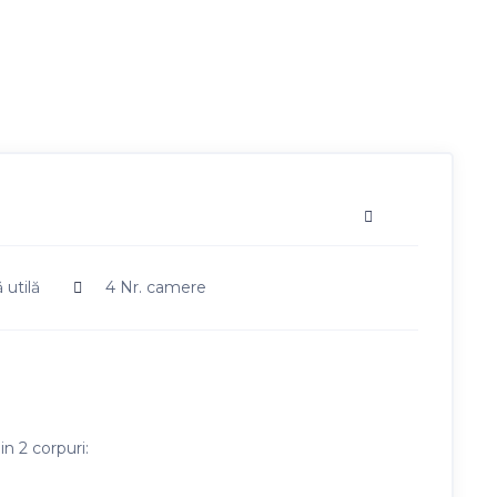
 utilă
4
Nr. camere
n 2 corpuri: