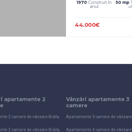
1970
Construit în
50 mp
anul
ut
44.000€
ri apartamente 2
Vânzări apartamente 3
e
camere
nte 2 camere de vânzare Brăila
Apartamente 3 camere de vânzare 
nte 2 camere de vânzare Brăila,
Apartamente 3 camere de vânzare 