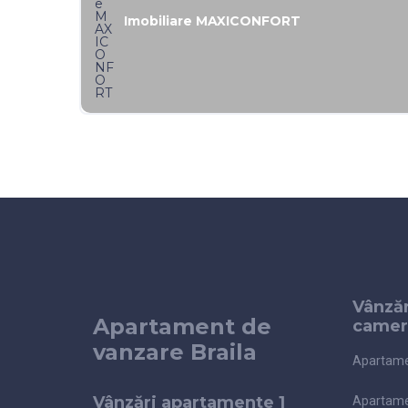
Imobiliare MAXICONFORT
Vânză
Apartament de
camer
vanzare Braila
Apartame
Vânzări apartamente 1
Apartame