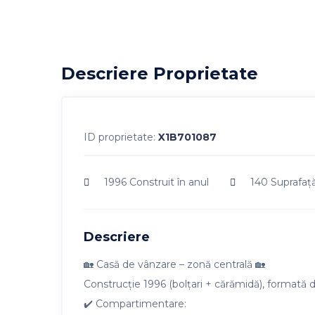
Descriere Proprietate
ID proprietate:
X1B701087
1996
Construit în anul
140
Suprafaţă
Descriere
🏡 Casă de vânzare – zonă centrală 🏡
Construcție 1996 (bolțari + cărămidă), formată di
✔️ Compartimentare: