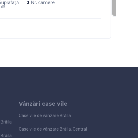
Suprafaţă
3
Nr. camere
ilă
Vânzări case vile
Case vile de vânzare Brăila
Brăila
Case vile de vânzare Brăila, Central
Brăila,