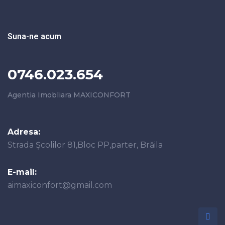
Suna-ne acum
0746.023.654
Agentia Imobliara MAXICONFORT
Adresa:
Strada Școlilor 81,Bloc PP,parter, Brăila
E-mail:
aimaxiconfort@gmail.com