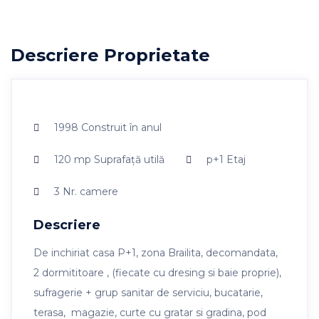
Descriere Proprietate
1998
Construit în anul
120 mp
Suprafaţă utilă
p+1
Etaj
3
Nr. camere
Descriere
De inchiriat casa P+1, zona Brailita, decomandata,
2 dormititoare , (fiecate cu dresing si baie proprie),
sufragerie + grup sanitar de serviciu, bucatarie,
terasa, magazie, curte cu gratar si gradina, pod