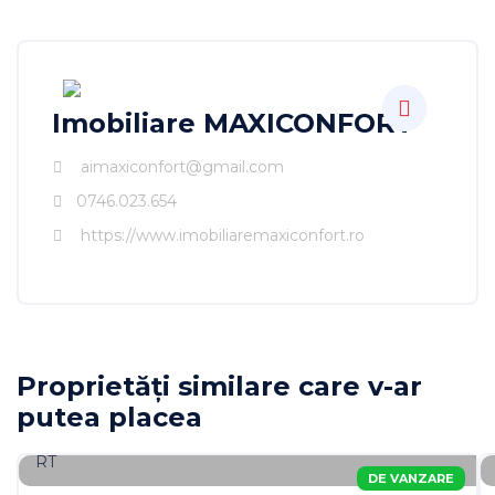
Imobiliare MAXICONFORT
aimaxiconfort@gmail.com
0746.023.654
https://www.imobiliaremaxiconfort.ro
Imobiliare MAXICONFORT
Proprietăți similare care v-ar
putea placea
DE VANZARE