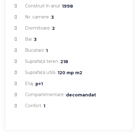
Construit în anul :
1998
Nr. camere :
3
Dormitoare :
2
Bai :
3
Bucatarii :
1
Suprafaţă teren :
218
Suprafaţă utilă :
120 mp
m2
Etaj :
p+1
Compartimentare :
decomandat
Confort :
1