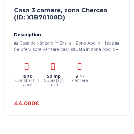
Casa 3 camere, zona Chercea
(ID: X1B70108D)
Description
🏡 Casă de vânzare în Brăila – Zona Apollo – Islaz 🏡
Se oferă spre vânzare casă situată în zona Apollo –
Islaz, amplasată pe un teren de 239 mp,...
1970
50 mp
3
Nr.
Construit în
Suprafaţă
camere
anul
utilă
44.000€