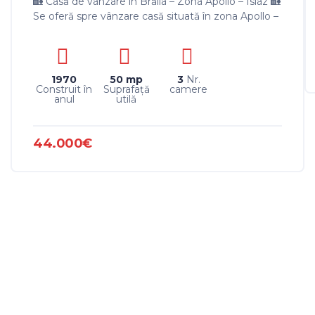
🏡 Casă de vânzare în Brăila – Zona Apollo – Islaz 🏡
Se oferă spre vânzare casă situată în zona Apollo –
Islaz, amplasată pe un teren de 239 mp,...
1970
50 mp
3
Nr.
Construit în
Suprafaţă
camere
anul
utilă
44.000€