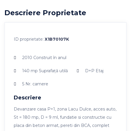
Descriere Proprietate
ID proprietate:
X1B70107K
2010
Construit în anul
140 mp
Suprafaţă utilă
D+P
Etaj
5
Nr. camere
Descriere
Devanzare casa P+1, zona Lacu Dulce, acces auto,
St = 180 mp, D = 9 ml, fundatie si constructie cu
placa din beton armat, pereti din BCA, complet