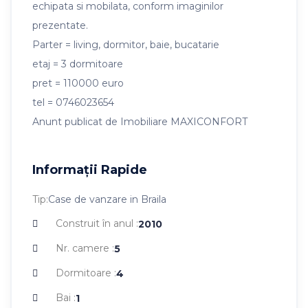
echipata si mobilata, conform imaginilor
prezentate.
Parter = living, dormitor, baie, bucatarie
etaj = 3 dormitoare
pret = 110000 euro
tel = 0746023654
Anunt publicat de Imobiliare MAXICONFORT
Informații Rapide
Tip:
Case de vanzare in Braila
Construit în anul :
2010
Nr. camere :
5
Dormitoare :
4
Bai :
1