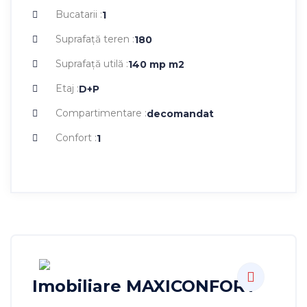
Bucatarii :
1
Suprafaţă teren :
180
Suprafaţă utilă :
140 mp
m2
Etaj :
D+P
Compartimentare :
decomandat
Confort :
1
Imobiliare MAXICONFORT