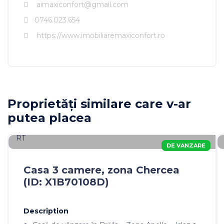
aimaxiconfort@gmail.com
0746.023.654
https://www.imobiliaremaxiconfort.ro
Imobiliare MAXICONFORT
Proprietăți similare care v-ar
putea placea
DE VANZARE
Casa 3 camere, zona Chercea
(ID: X1B70108D)
Description