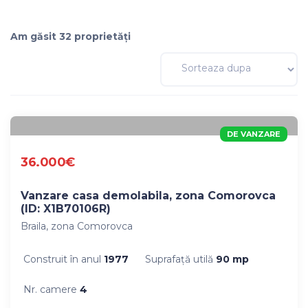
Am găsit 32 proprietăți
DE VANZARE
36.000€
Vanzare casa demolabila, zona Comorovca
(ID: X1B70106R)
Braila, zona Comorovca
Construit în anul
1977
Suprafaţă utilă
90 mp
Nr. camere
4