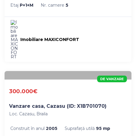
Etaj
P+1+M
Nr. camere
5
Imobiliare MAXICONFORT
DE VANZARE
300.000€
Vanzare casa, Cazasu (ID: X1B701070)
Loc. Cazasu, Braila
Construit în anul
2005
Suprafaţă utilă
95 mp